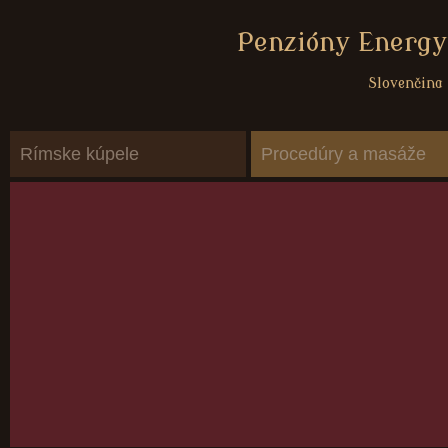
Penzióny Energy
Slovenčina
Rímske kúpele
Procedúry a masáže